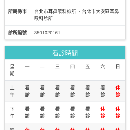
所屬縣市
台北市耳鼻喉科診所
、
台北市大安區耳鼻
喉科診所
診所編號
3501020161
看診時間
星
一
二
三
四
五
六
日
期
上
看
看
看
看
看
看
休
午
診
診
診
診
診
診
診
下
看
看
看
看
看
休
休
午
診
診
診
診
診
診
診
晚
休
休
休
休
休
休
休