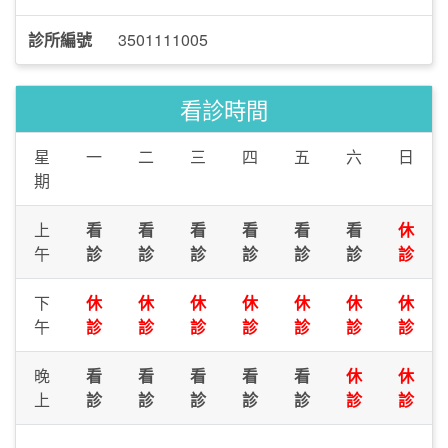
診所編號
3501111005
看診時間
星
一
二
三
四
五
六
日
期
上
看
看
看
看
看
看
休
午
診
診
診
診
診
診
診
下
休
休
休
休
休
休
休
午
診
診
診
診
診
診
診
晚
看
看
看
看
看
休
休
上
診
診
診
診
診
診
診