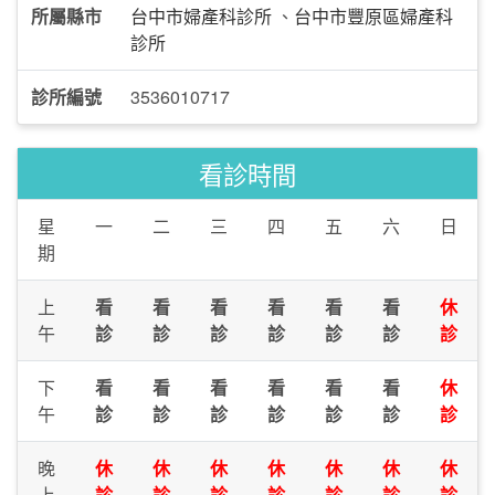
所屬縣市
台中市婦產科診所
、
台中市豐原區婦產科
診所
診所編號
3536010717
看診時間
星
一
二
三
四
五
六
日
期
上
看
看
看
看
看
看
休
午
診
診
診
診
診
診
診
下
看
看
看
看
看
看
休
午
診
診
診
診
診
診
診
晚
休
休
休
休
休
休
休
上
診
診
診
診
診
診
診