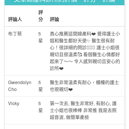
評
評論人
分
評論
布丁蔡
5
真心推薦這間婦產科❤️ 覺得護士小
星
姐和醫生都好天使✨ 醫生很有耐
心！很詳細的問診🙆🏻‍♀️ 護士小姐很
親切且很溫柔🥰 看個醫生心情都好
起來了～～ 令人感到親切且安心的
診所❤️
Gwendolyn
5
醫生非常溫柔有耐心，櫃檯的護士
Cho
星
也很親切❤️
Vicky
5
第一次去, 醫生非常好, 有耐心, 護
星
士小姐也很棒棒 非常推 我是去照
超音波, 做簡單產檢