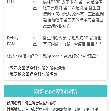
U U
5
價格👍🏻👍🏻 去了兩次 第一次是經痛
星
吃了藥就好 第二次是亂經 醫生直
接開10天小藥丸 原本有一直出血問
題 自從吃了第三天的時候完全沒血
護士講的很明白
Debby
5
醫生細心專業 助理親切👍🏻 診所也
FAN
星
有打兩價、九價Hpv疫苗 推推！！
總共 : 24個人評分，目前Google 商家評分 : 4.7顆星 !
⭐觀看文華婦產科診所的所有評論
⭐我要給文華婦產科診所評論
附近的婦產科診所
優生聯合婦產科診所
診所名稱 :
台中市豐原區中正路282號1樓、2樓、3樓、4樓
診所地址 :