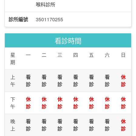
喉科診所
診所編號
3501170255
看診時間
星
一
二
三
四
五
六
日
期
上
看
看
看
看
看
看
休
午
診
診
診
診
診
診
診
下
休
休
休
休
休
休
休
午
診
診
診
診
診
診
診
晚
看
看
看
看
看
看
休
上
診
診
診
診
診
診
診