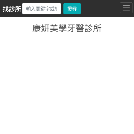
找診所
搜尋
康妍美學牙醫診所