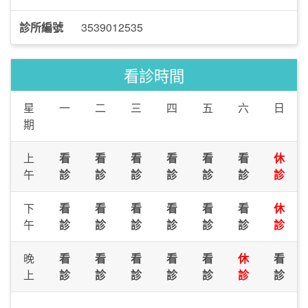
診所編號
3539012535
看診時間
星
一
二
三
四
五
六
日
期
上
看
看
看
看
看
看
休
午
診
診
診
診
診
診
診
下
看
看
看
看
看
看
休
午
診
診
診
診
診
診
診
晚
看
看
看
看
看
休
看
上
診
診
診
診
診
診
診