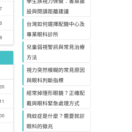
學生族視力保健：書桌擺
7
設與閱讀距離建議
6
台灣如何選擇配鏡中心及
專業眼科診所
8
兒童弱視警訊與常見治療
方法
視力突然模糊的常見原因
與眼科判斷指標
20
經常掉隱形眼鏡？正確配
11
戴與眼科緊急處理方式
00
飛蚊症是什麼？需要就診
眼科的徵兆