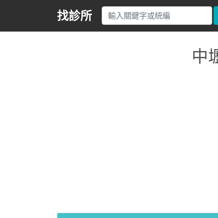
找診所
中