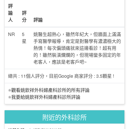
評
論
評
人
分
評論
NR
5
姚醫生超熱心，雖然年紀大，但牆面上滿滿
星
手寫醫學報導，肯定是對醫學有濃濃極大的
熱情！每次偏頭痛就來這邊看診！超有用
的！雖然裝潢爛爛的，但現場蠻多固定的年
老客人，應該是老客戶吧~
總共 : 11個人評分，目前Google 商家評分 : 3.5顆星 !
⭐觀看姚欽祥外科婦產科診所的所有評論
⭐我要給姚欽祥外科婦產科診所評論
附近的外科診所