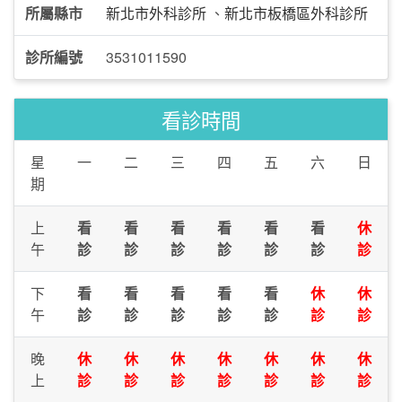
所屬縣市
新北市外科診所
、
新北市板橋區外科診所
診所編號
3531011590
看診時間
星
一
二
三
四
五
六
日
期
上
看
看
看
看
看
看
休
午
診
診
診
診
診
診
診
下
看
看
看
看
看
休
休
午
診
診
診
診
診
診
診
晚
休
休
休
休
休
休
休
上
診
診
診
診
診
診
診