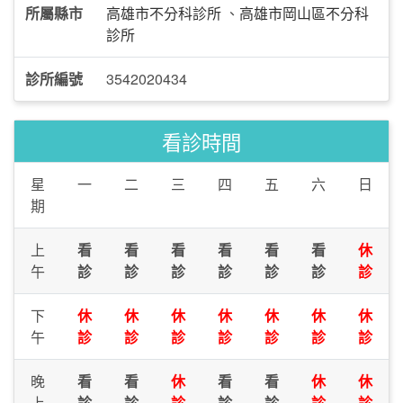
所屬縣市
高雄市不分科診所
、
高雄市岡山區不分科
診所
診所編號
3542020434
看診時間
星
一
二
三
四
五
六
日
期
上
看
看
看
看
看
看
休
午
診
診
診
診
診
診
診
下
休
休
休
休
休
休
休
午
診
診
診
診
診
診
診
晚
看
看
休
看
看
休
休
上
診
診
診
診
診
診
診