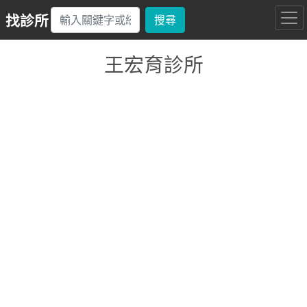
找診所
搜尋
王宏育診所