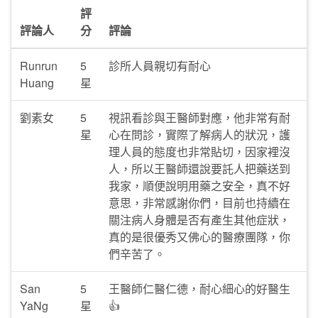
評
評論人
分
評論
Runrun
5
診所人員親切有耐心
Huang
星
劉素女
5
視訊看診與王醫師對應，他非常有耐
星
心在問診，實際了解病人的狀況，護
理人員的態度也非常貼切，因家裡沒
人，所以王醫師還說要託人把藥送到
我家，順便說明用藥之安全，真不好
意思，非常感謝你們，目前也持續在
關注病人身體是否有產生其他症狀，
真的是很優秀又佛心的醫療團隊，你
們辛苦了。
San
5
王醫師仁醫仁德，耐心細心的好醫生
YaNg
星
👍