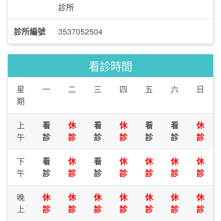
診所
診所編號
3537052504
看診時間
星
一
二
三
四
五
六
日
期
上
看
休
看
休
看
看
休
午
診
診
診
診
診
診
診
下
看
休
看
休
休
休
休
午
診
診
診
診
診
診
診
晚
休
休
休
休
休
休
休
上
診
診
診
診
診
診
診