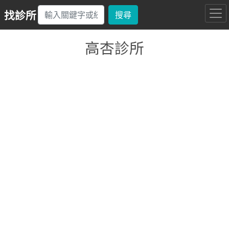
找診所
搜尋
高杏診所