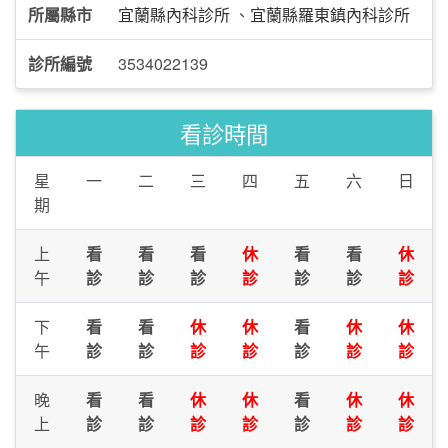
所屬縣市
宜蘭縣內科診所
、
宜蘭縣羅東鎮內科診所
診所編號
3534022139
看診時間
星
一
二
三
四
五
六
日
期
上
看
看
看
休
看
看
休
午
診
診
診
診
診
診
診
下
看
看
休
休
看
休
休
午
診
診
診
診
診
診
診
晚
看
看
休
休
看
休
休
上
診
診
診
診
診
診
診