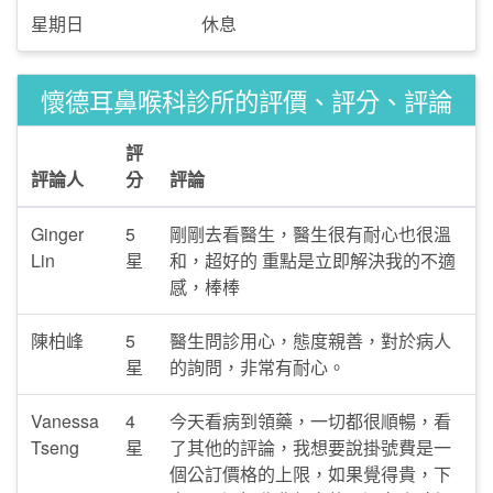
星期日
休息
懷德耳鼻喉科診所的評價、評分、評論
評
評論人
分
評論
Ginger
5
剛剛去看醫生，醫生很有耐心也很溫
Lin
星
和，超好的 重點是立即解決我的不適
感，棒棒
陳柏峰
5
醫生問診用心，態度親善，對於病人
星
的詢問，非常有耐心。
Vanessa
4
今天看病到領藥，一切都很順暢，看
Tseng
星
了其他的評論，我想要說掛號費是一
個公訂價格的上限，如果覺得貴，下