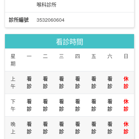
喉科診所
診所編號
3532060604
看診時間
星
一
二
三
四
五
六
日
期
上
看
看
看
看
看
看
休
午
診
診
診
診
診
診
診
下
看
看
看
看
看
看
休
午
診
診
診
診
診
診
診
晚
看
看
看
看
看
看
休
上
診
診
診
診
診
診
診