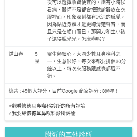
次可以選擇收費便宜的，還有小時候
看病，醫師不是都會把聽診器放在衣
服裡面，印象深刻都有冰涼的感覺，
因為貼近身體才能更聽清楚聲音，而
且只是在領口而已，那開刀和生小孩
子還得脫光光，怎麼辦呢？
鍾山春
5
醫生頗細心，大園少數耳鼻喉科之
星
一，生意很好，每次來都要排個20分
鐘以上，每次來服務跟感覺都還不
錯。
總共 : 45個人評分，目前Google 商家評分 : 3顆星 !
⭐觀看懷德耳鼻喉科診所的所有評論
⭐我要給懷德耳鼻喉科診所評論
附近的其他診所