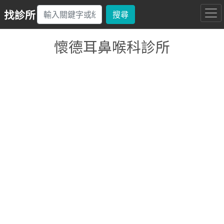
找診所
搜尋
懷德耳鼻喉科診所