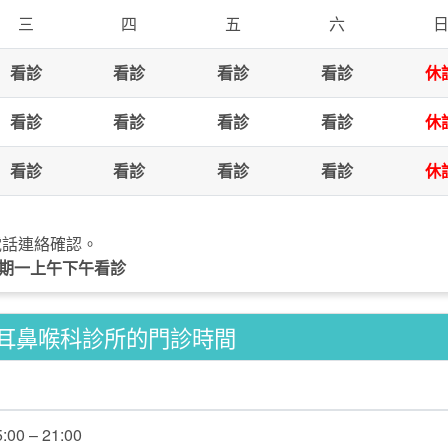
三
四
五
六
看診
看診
看診
看診
休
看診
看診
看診
看診
休
看診
看診
看診
看診
休
電話連絡確認。
1星期一上午下午看診
耳鼻喉科診所的門診時間
5:00 – 21:00