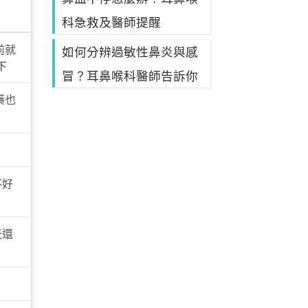
科急救及醫師提醒
前就
如何分辨過敏性鼻炎與感
下
冒？耳鼻喉科醫師告訴你
藥也
不好
天還