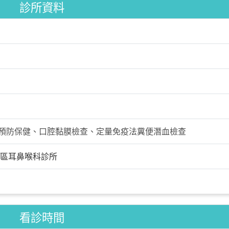
診所資料
預防保健、口腔黏膜檢查、定量免疫法糞便潛血檢查
區耳鼻喉科診所
看診時間