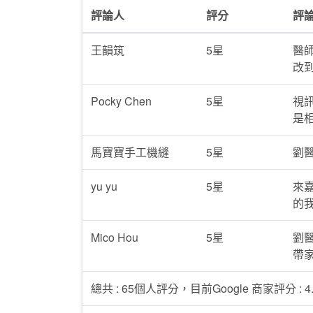
評論人
評分
評
王韻筑
5星
醫
改到
Pocky Chen
5星
視
是相
馬寶寶手工機縫
5星
劉醫
yu yu
5星
來
的
Mico Hou
5星
劉
帶
總共 : 65個人評分，目前Google 商家評分 : 4.