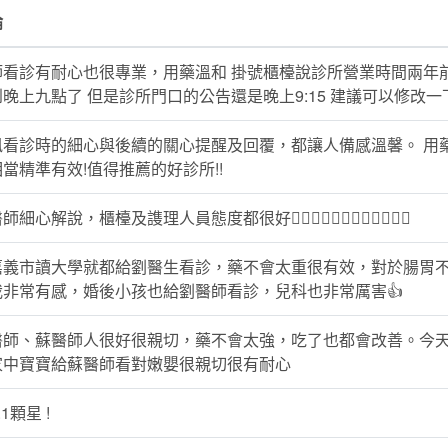
論
師看診有耐心也很專業，用藥溫和 掛號櫃檯說診所營業時間兩年
晚上九點了 但是診所門口的公告還是晚上9:15 建議可以修改一
訊看診時的細心與後續的關心提醒及回覆，都讓人備感溫馨。 用
當精準有效!值得推薦的好診所!!
師細心解說，櫃檯及謢理人員態度都很好👍🏻👍🏻👍🏻👍🏻👍🏻👍🏻
嘉義市讀大學就都給劉醫生看診，藥不會太重很有效，對於腸胃
我非常有感，婚後小孩也給劉醫師看診，兒科也非常厲害👍
醫師、蘇醫師人很好很親切，藥不會太強，吃了也都會改善。今
家中寶寶給蘇醫師看對嫩嬰很親切很有耐心
1顆星 !