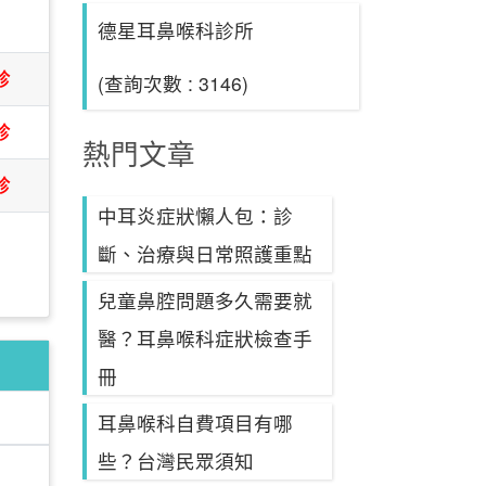
日
德星耳鼻喉科診所
診
(查詢次數 : 3146)
診
熱門文章
診
中耳炎症狀懶人包：診
斷、治療與日常照護重點
兒童鼻腔問題多久需要就
醫？耳鼻喉科症狀檢查手
冊
耳鼻喉科自費項目有哪
些？台灣民眾須知