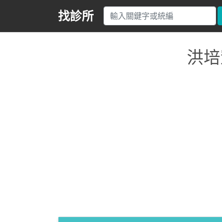
找診所
洪培