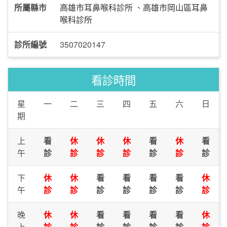
所屬縣市
高雄市耳鼻喉科診所
、
高雄市岡山區耳鼻
喉科診所
診所編號
3507020147
看診時間
星
一
二
三
四
五
六
日
期
上
看
休
休
休
看
休
看
午
診
診
診
診
診
診
診
下
休
休
看
看
看
看
休
午
診
診
診
診
診
診
診
晚
休
休
看
看
看
看
休
上
診
診
診
診
診
診
診