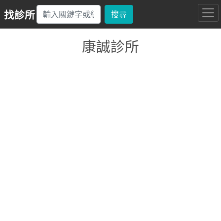
找診所
搜尋
康誠診所