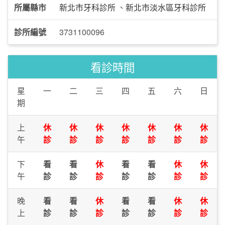
所屬縣市
新北市牙科診所
、
新北市淡水區牙科診所
診所編號
3731100096
看診時間
星
一
二
三
四
五
六
日
期
上
休
休
休
休
休
休
休
午
診
診
診
診
診
診
診
下
看
看
休
看
看
休
休
午
診
診
診
診
診
診
診
晚
看
看
休
看
看
休
休
上
診
診
診
診
診
診
診