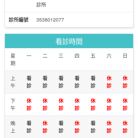
診所
診所編號
3538012077
看診時間
星
一
二
三
四
五
六
日
期
上
看
看
看
看
看
休
休
午
診
診
診
診
診
診
診
下
休
休
休
休
休
休
休
午
診
診
診
診
診
診
診
晚
看
休
看
休
看
休
休
上
診
診
診
診
診
診
診