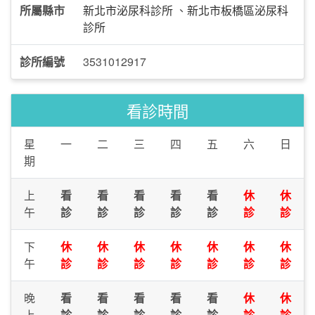
所屬縣市
新北市泌尿科診所
、
新北市板橋區泌尿科
診所
診所編號
3531012917
看診時間
星
一
二
三
四
五
六
日
期
上
看
看
看
看
看
休
休
午
診
診
診
診
診
診
診
下
休
休
休
休
休
休
休
午
診
診
診
診
診
診
診
晚
看
看
看
看
看
休
休
上
診
診
診
診
診
診
診