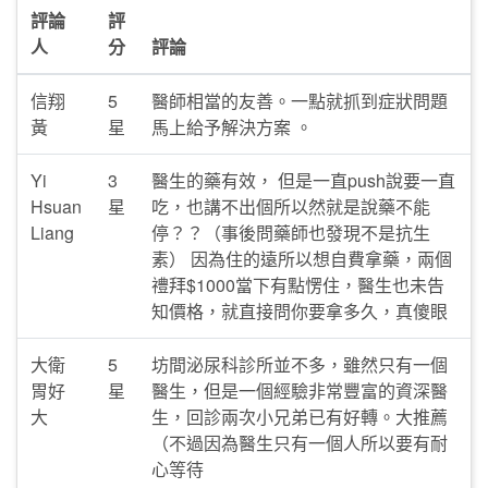
評論
評
人
分
評論
信翔
5
醫師相當的友善。一點就抓到症狀問題
黃
星
馬上給予解決方案 。
Yi
3
醫生的藥有效， 但是一直push說要一直
Hsuan
星
吃，也講不出個所以然就是說藥不能
Liang
停？？（事後問藥師也發現不是抗生
素） 因為住的遠所以想自費拿藥，兩個
禮拜$1000當下有點愣住，醫生也未告
知價格，就直接問你要拿多久，真傻眼
大衛
5
坊間泌尿科診所並不多，雖然只有一個
胃好
星
醫生，但是一個經驗非常豐富的資深醫
大
生，回診兩次小兄弟已有好轉。大推薦
（不過因為醫生只有一個人所以要有耐
心等待