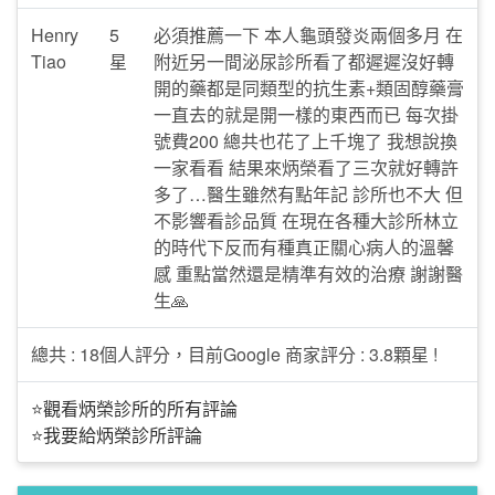
Henry
5
必須推薦一下 本人龜頭發炎兩個多月 在
Tiao
星
附近另一間泌尿診所看了都遲遲沒好轉
開的藥都是同類型的抗生素+類固醇藥膏
一直去的就是開一樣的東西而已 每次掛
號費200 總共也花了上千塊了 我想說換
一家看看 結果來炳榮看了三次就好轉許
多了…醫生雖然有點年記 診所也不大 但
不影響看診品質 在現在各種大診所林立
的時代下反而有種真正關心病人的溫馨
感 重點當然還是精準有效的治療 謝謝醫
生🙏
總共 : 18個人評分，目前Google 商家評分 : 3.8顆星 !
⭐觀看炳榮診所的所有評論
⭐我要給炳榮診所評論