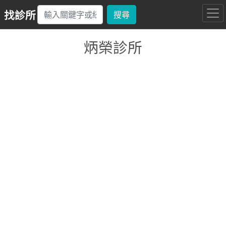
找診所
搜尋
炳榮診所