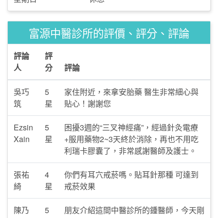
富源中醫診所的評價、評分、評論
評論
評
人
分
評論
吳巧
5
家住附近，來拿安胎藥 醫生非常細心與
筑
星
貼心！謝謝您
Ezsin
5
困擾3週的“三叉神經痛”，經過針灸電療
Xain
星
+服用藥物2~3天終於消除，再也不用吃
利瑞卡膠囊了，非常感謝醫師及護士。
張祐
4
你們有耳穴戒菸嗎。貼耳針那種 可達到
綺
星
戒菸效果
陳乃
5
朋友介紹這間中醫診所的鍾醫師，今天剛