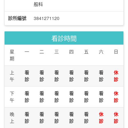
般科
診所編號
3841271120
看診時間
星
一
二
三
四
五
六
日
期
上
看
看
看
看
看
看
休
午
診
診
診
診
診
診
診
下
看
看
看
看
看
看
休
午
診
診
診
診
診
診
診
晚
看
看
看
看
看
休
休
上
診
診
診
診
診
診
診