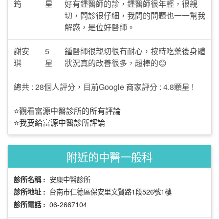
筠
星
好有鍾醫師的診，鍾醫師很年輕，很親
切，問診很仔細，我問的問題也一一幫我
解惑，是位好醫師。
謝安
5
鍾醫師很親切很有耐心，按時吃藥後身體
琪
星
狀況真的改善很多，超棒的😊
總共 : 28個人評分，目前Google 商家評分 : 4.8顆星 !
⭐觀看富源中醫診所的所有評論
⭐我要給富源中醫診所評論
附近的中醫一般科
安康中醫診所
診所名稱 :
台南市仁德區保安里文賢路1段526號1樓
診所地址 :
06-2667104
診所電話 :