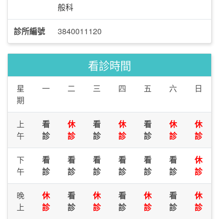
般科
診所編號
3840011120
看診時間
星
一
二
三
四
五
六
日
期
上
看
休
看
休
看
休
休
午
診
診
診
診
診
診
診
下
看
看
看
看
看
看
休
午
診
診
診
診
診
診
診
晚
休
看
休
看
休
看
休
上
診
診
診
診
診
診
診