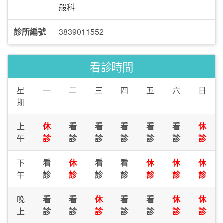
般科
診所編號
3839011552
看診時間
星
一
二
三
四
五
六
日
期
上
休
看
看
看
看
看
休
午
診
診
診
診
診
診
診
下
看
休
看
看
休
休
休
午
診
診
診
診
診
診
診
晚
看
看
休
看
看
休
休
上
診
診
診
診
診
診
診