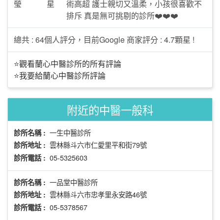
瑩
星
術高超 護士親切又溫柔，小孩很喜歡不
排斥 真是無可挑剔的診所❤️❤️❤️
總共 : 64個人評分，目前Google 商家評分 : 4.7顆星 !
⭐觀看蘭心中醫診所的所有評論
⭐我要給蘭心中醫診所評論
附近的中醫一般科
一生中醫診所
診所名稱 :
雲林縣斗六市仁愛里平和街79號
診所地址 :
05-5325603
診所電話 :
一品堂中醫診所
診所名稱 :
雲林縣斗六市忠孝里永安路46號
診所地址 :
05-5378567
診所電話 :