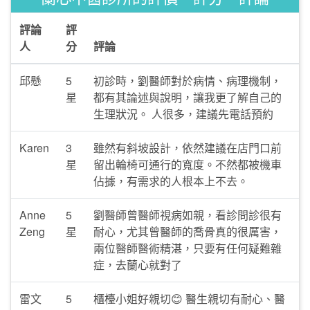
評論
評
人
分
評論
邱懸
5
初診時，劉醫師對於病情、病理機制，
星
都有其論述與說明，讓我更了解自己的
生理狀況。 人很多，建議先電話預約
Karen
3
雖然有斜坡設計，依然建議在店門口前
星
留出輪椅可通行的寬度。不然都被機車
佔據，有需求的人根本上不去。
Anne
5
劉醫師曾醫師視病如親，看診問診很有
Zeng
星
耐心，尤其曾醫師的喬骨真的很厲害，
兩位醫師醫術精湛，只要有任何疑難雜
症，去蘭心就對了
雷文
5
櫃檯小姐好親切😊 醫生親切有耐心、醫