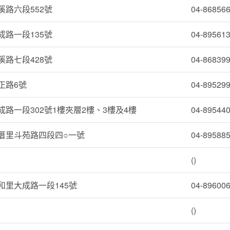
路六段552號
04-86856
路一段135號
04-89561
路七段428號
04-86839
正路6號
04-89529
路一段302號1樓夾層2樓、3樓及4樓
04-89544
厝里斗苑路四段四○一號
04-89588
()
和里大成路一段145號
04-89600
()