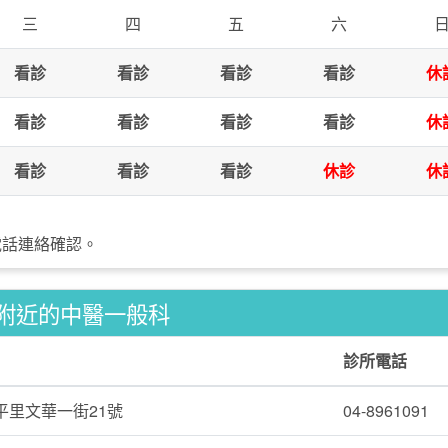
三
四
五
六
看診
看診
看診
看診
休
看診
看診
看診
看診
休
看診
看診
看診
休診
休
電話連絡確認。
附近的中醫一般科
診所電話
平里文華一街21號
04-8961091