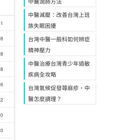
中醫潤肺方法
中醫減壓：改善台灣上班
01
族失眠困擾
08
台灣中醫一般科如何辨症
精神壓力
58
中醫治療台灣青少年過敏
38
疾病全攻略
66
台灣氣候促發蕁麻疹，中
醫怎麼調理？
62
00
80