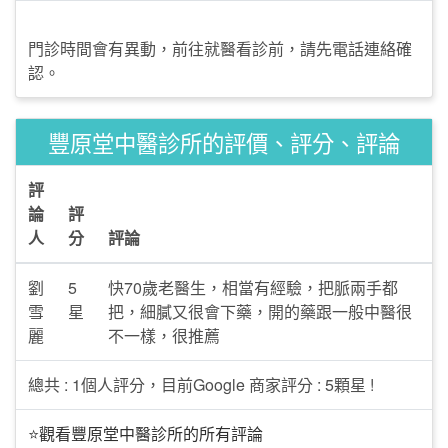
門診時間會有異動，前往就醫看診前，請先電話連絡確
認。
豐原堂中醫診所的評價、評分、評論
評
論
評
人
分
評論
劉
5
快70歲老醫生，相當有經驗，把脈兩手都
雪
星
把，細膩又很會下藥，開的藥跟一般中醫很
麗
不一樣，很推薦
總共 : 1個人評分，目前Google 商家評分 : 5顆星 !
⭐觀看豐原堂中醫診所的所有評論