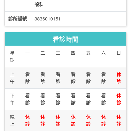
般科
診所編號
3836010151
看診時間
星
一
二
三
四
五
六
日
期
上
看
看
看
看
看
看
休
午
診
診
診
診
診
診
診
下
看
看
看
看
看
看
休
午
診
診
診
診
診
診
診
晚
休
休
休
休
休
休
休
上
診
診
診
診
診
診
診