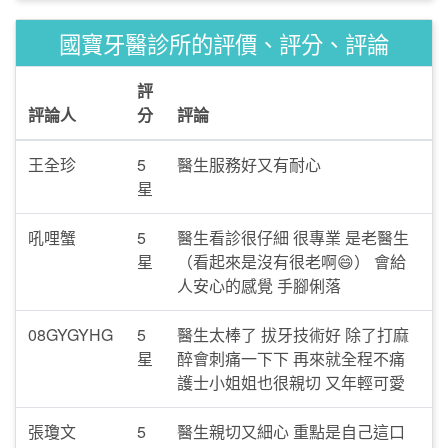
國寶牙醫診所的評價、評分、評論
評
評論人
分
評論
王全珍
5
醫生服務好又有耐心
星
吼哩蟹
5
醫生看診很仔細 很專業 是老醫生
星
（看起來是沒有很老啊😄） 會給
人安心的感覺 手腳俐落
08GYGYHG
5
醫生太棒了 拔牙技術好 除了打麻
星
醉會刺痛一下下 再來就全程不痛
護士小姐姐也很親切 又年輕可愛
張瓊文
5
醫生親切又細心 重點是自己這口