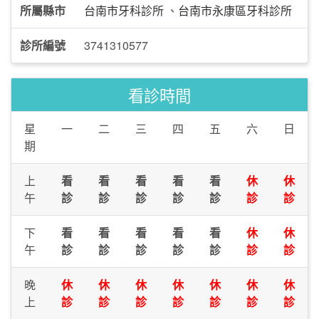
所屬縣市
台南市牙科診所
、
台南市永康區牙科診所
診所編號
3741310577
看診時間
星
一
二
三
四
五
六
日
期
上
看
看
看
看
看
休
休
午
診
診
診
診
診
診
診
下
看
看
看
看
看
休
休
午
診
診
診
診
診
診
診
晚
休
休
休
休
休
休
休
上
診
診
診
診
診
診
診