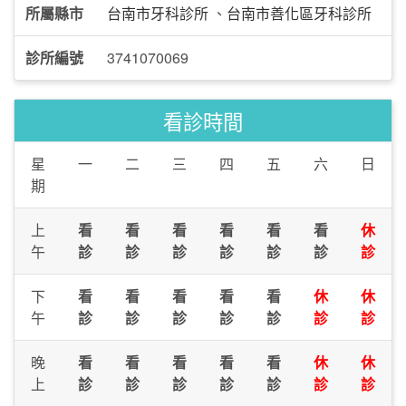
所屬縣市
台南市牙科診所
、
台南市善化區牙科診所
診所編號
3741070069
看診時間
星
一
二
三
四
五
六
日
期
上
看
看
看
看
看
看
休
午
診
診
診
診
診
診
診
下
看
看
看
看
看
休
休
午
診
診
診
診
診
診
診
晚
看
看
看
看
看
休
休
上
診
診
診
診
診
診
診