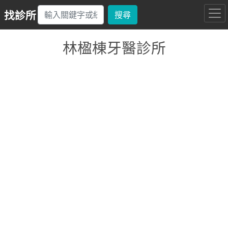
找診所
搜尋
林楹棟牙醫診所