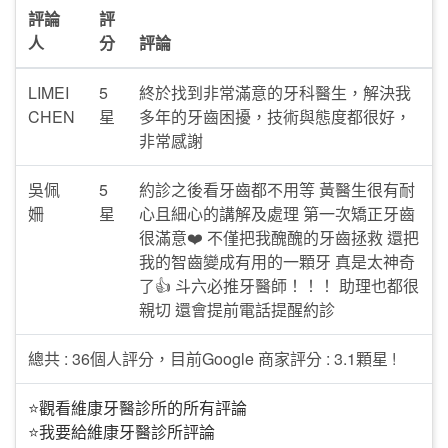
評論
評
人
分
評論
LIMEI
5
終於找到非常滿意的牙科醫生，解決我
CHEN
星
多年的牙齒困擾，技術與態度都很好，
非常感謝
吳佩
5
約診之後看牙齒都不用等 黃醫生很有耐
姍
星
心且細心的講解及處理 第一次矯正牙齒
很滿意❤️ 不僅把我醜醜的牙齒拯救 還把
我的智齒變成有用的一顆牙 真是太神奇
了👍 斗六必推牙醫師！！！ 助理也都很
親切 還會提前電話提醒約診
總共 : 36個人評分，目前Google 商家評分 : 3.1顆星 !
⭐觀看維康牙醫診所的所有評論
⭐我要給維康牙醫診所評論