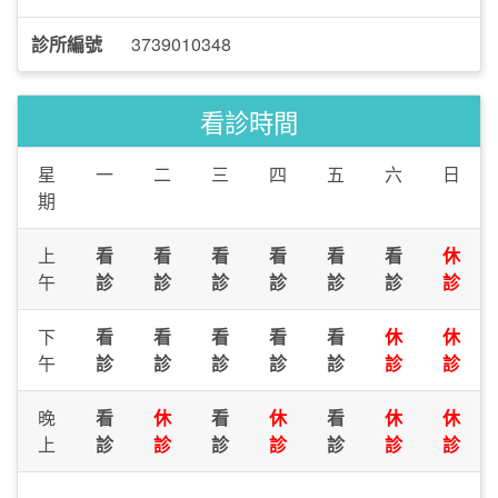
診所編號
3739010348
看診時間
星
一
二
三
四
五
六
日
期
上
看
看
看
看
看
看
休
午
診
診
診
診
診
診
診
下
看
看
看
看
看
休
休
午
診
診
診
診
診
診
診
晚
看
休
看
休
看
休
休
上
診
診
診
診
診
診
診