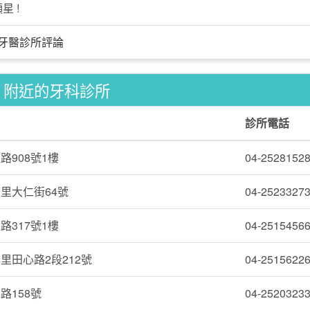
星 !
牙醫診所評論
附近的牙科診所
診所電話
路908號1樓
04-2528152
里大仁街64號
04-2523327
路317號1樓
04-2515456
里田心路2段212號
04-2515622
路158號
04-2520323