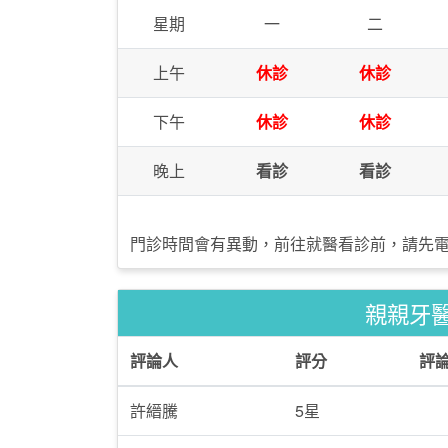
星期
一
二
上午
休診
休診
下午
休診
休診
晚上
看診
看診
門診時間會有異動，前往就醫看診前，請先
親親牙
評論人
評分
評
許縉騰
5星