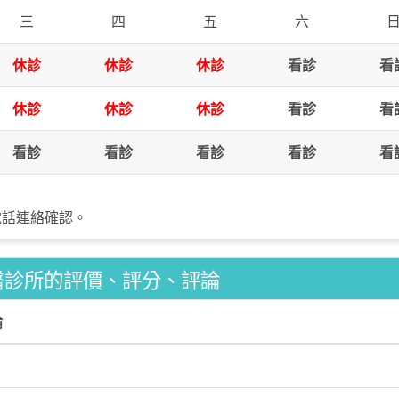
三
四
五
六
休診
休診
休診
看診
看
休診
休診
休診
看診
看
看診
看診
看診
看診
看
電話連絡確認。
醫診所的評價、評分、評論
論