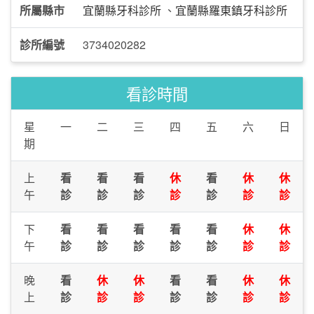
所屬縣市
宜蘭縣牙科診所
、
宜蘭縣羅東鎮牙科診所
診所編號
3734020282
看診時間
星
一
二
三
四
五
六
日
期
上
看
看
看
休
看
休
休
午
診
診
診
診
診
診
診
下
看
看
看
看
看
休
休
午
診
診
診
診
診
診
診
晚
看
休
休
看
看
休
休
上
診
診
診
診
診
診
診