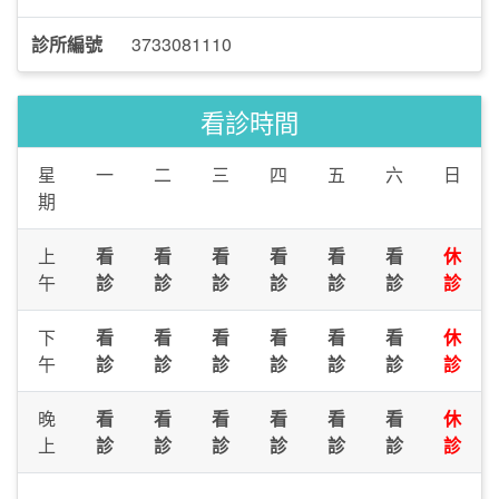
診所編號
3733081110
看診時間
星
一
二
三
四
五
六
日
期
上
看
看
看
看
看
看
休
午
診
診
診
診
診
診
診
下
看
看
看
看
看
看
休
午
診
診
診
診
診
診
診
晚
看
看
看
看
看
看
休
上
診
診
診
診
診
診
診