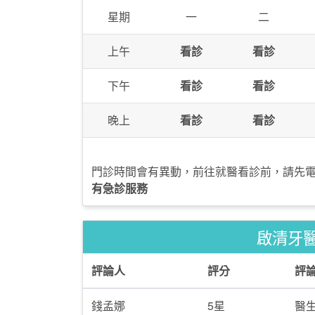
星期
一
二
上午
看診
看診
下午
看診
看診
晚上
看診
看診
門診時間會有異動，前往就醫看診前，請先
有急診服務
啟清牙
評論人
評分
評
錢孟娜
5星
醫