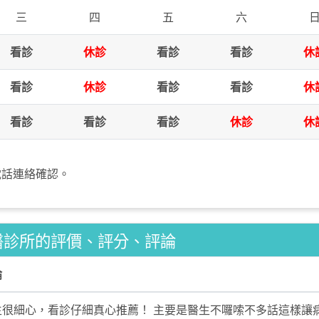
三
四
五
六
看診
休診
看診
看診
休
看診
休診
看診
看診
休
看診
看診
看診
休診
休
電話連絡確認。
醫診所的評價、評分、評論
論
生很細心，看診仔細真心推薦！ 主要是醫生不囉嗦不多話這樣讓