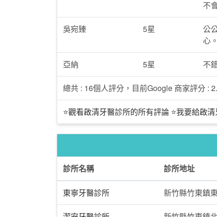
不
吳宛臻
5星
公
心
亞納
5星
不
總共 : 16個人評分，目前Google 商家評分 : 2.
⭐觀看啟清牙醫診所的所有評論
⭐我要給啟清
診所名稱
診所地址
東寧牙醫診所
新竹縣竹東鎮東
潔安牙醫診所
新竹縣竹東鎮北