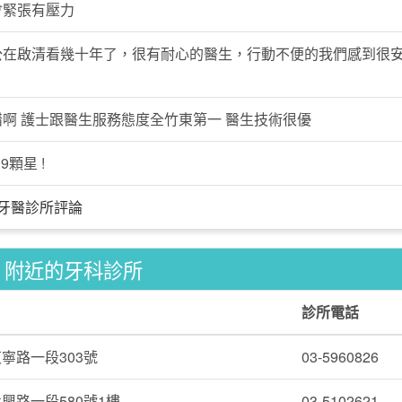
會緊張有壓力
公在啟清看幾十年了，很有耐心的醫生，行動不便的我們感到很
。
錯啊 護士跟醫生服務態度全竹東第一 醫生技術很優
9顆星 !
牙醫診所評論
附近的牙科診所
診所電話
寧路一段303號
03-5960826
興路一段580號1樓
03-5102621