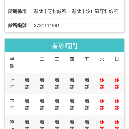
所屬縣市
新北市牙科診所
、
新北市汐止區牙科診所
診所編號
3731111991
看診時間
星
一
二
三
四
五
六
日
期
上
看
看
看
看
看
休
休
午
診
診
診
診
診
診
診
下
看
看
看
看
看
休
休
午
診
診
診
診
診
診
診
晚
看
看
看
看
看
休
休
上
診
診
診
診
診
診
診