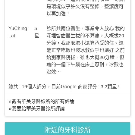
是環境似乎許久沒有整修，整潔度可
以再加強！
YuChing
5
診所共兩位醫生，專業令人放心 我的
Lai
星
深埋智齒醫生拔的不算痛，大概拔20
分鐘，我那麽膽小還算承受的住。還
能正常吃飯也沒冰敷似乎也還好 之前
給別家醫院拔，雖也大概20分鐘，但
痛的一個下午躺在床上忍耐，冰敷也
沒效⋯
總共 : 19個人評分，目前Google 商家評分 : 3.2顆星 !
⭐觀看華美牙醫診所的所有評論
⭐我要給華美牙醫診所評論
附近的牙科診所