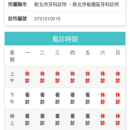
所屬縣市
新北市牙科診所
、
新北市板橋區牙科診所
診所編號
3731010015
看診時間
星
一
二
三
四
五
六
日
期
上
休
休
休
休
休
休
休
午
診
診
診
診
診
診
診
下
看
看
看
看
看
休
休
午
診
診
診
診
診
診
診
晚
看
看
看
看
看
休
休
上
診
診
診
診
診
診
診