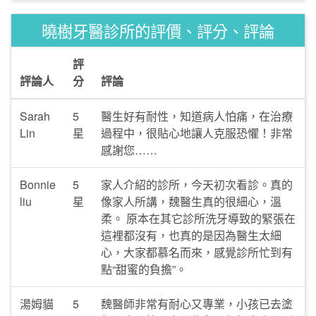
曉樹牙醫診所的評價、評分、評論
評
評論人
分
評論
Sarah
5
醫生好有耐性，知道病人怕痛，在治療
Lin
星
過程中，很貼心地讓人克服恐懼！非常
感謝您……
Bonnie
5
家人介紹的診所，今天初次看診。真的
liu
星
像家人所講，魏醫生真的很細心，溫
柔。 原本在其它診所洗牙導致的緊張在
這裡都沒有，也真的是因為醫生太細
心，大家都慕名而來，感覺診所忙到有
點“甜蜜的負擔”。
湯姆貓
5
魏醫師非常有耐心又專業，小孩已去塗