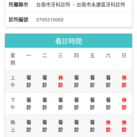
所屬縣市
台南市牙科診所
、
台南市永康區牙科診所
診所編號
3705310062
看診時間
星
一
二
三
四
五
六
日
期
上
看
看
休
看
看
看
休
午
診
診
診
診
診
診
診
下
看
看
看
看
看
看
休
午
診
診
診
診
診
診
診
晚
看
看
看
看
看
休
休
上
診
診
診
診
診
診
診