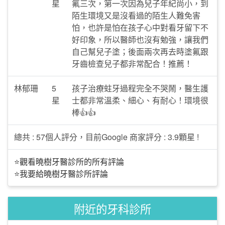
星
氟三次，第一次因為兒子年紀尚小，到
陌生環境又是沒看過的陌生人難免害
怕，也許是怕在孩子心中對看牙留下不
好印象，所以醫師也沒有勉強，讓我們
自己幫兒子塗；後面兩次再去時塗氟跟
牙齒檢查兒子都非常配合！推薦！
林郁珊
5
孩子治療蛀牙過程完全不哭鬧，醫生護
星
士都非常溫柔、細心、有耐心！環境很
棒👍👍
總共 : 57個人評分，目前Google 商家評分 : 3.9顆星 !
⭐觀看曉樹牙醫診所的所有評論
⭐我要給曉樹牙醫診所評論
附近的牙科診所