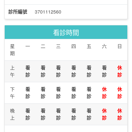
診所編號
3701112560
看診時間
星
一
二
三
四
五
六
日
期
上
看
看
看
看
看
看
休
午
診
診
診
診
診
診
診
下
看
看
看
看
看
休
休
午
診
診
診
診
診
診
診
晚
看
看
看
看
看
休
休
上
診
診
診
診
診
診
診