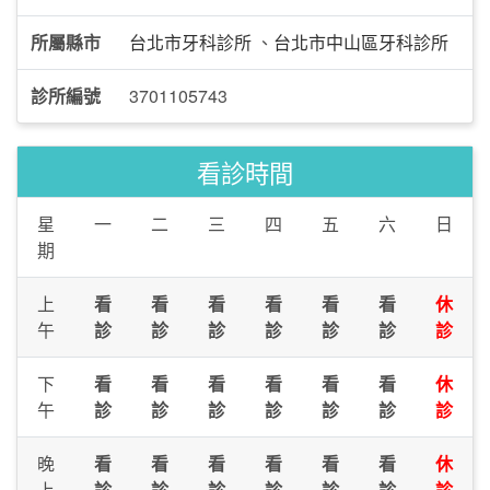
所屬縣市
台北市牙科診所
、
台北市中山區牙科診所
診所編號
3701105743
看診時間
星
一
二
三
四
五
六
日
期
上
看
看
看
看
看
看
休
午
診
診
診
診
診
診
診
下
看
看
看
看
看
看
休
午
診
診
診
診
診
診
診
晚
看
看
看
看
看
看
休
上
診
診
診
診
診
診
診