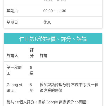
星期六
09:00 – 11:30
星期日
休息
仁山診所的評價、評分、評論
評
評論人
分
評論
第一秋屏
5
工
星
Guang-yi
5
醫師說話條理分明 不疾不徐 是一位
Shan
星
很專業的醫師
總共 : 2個人評分，目前Google 商家評分 : 5顆星 !