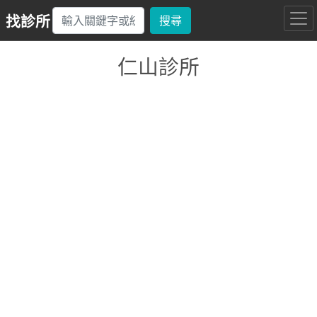
找診所
搜尋
仁山診所