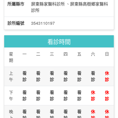
所屬縣市
屏東縣家醫科診所
、
屏東縣高樹鄉家醫科
診所
診所編號
3543110197
看診時間
星
一
二
三
四
五
六
日
期
上
看
看
看
看
看
看
休
午
診
診
診
診
診
診
診
下
看
看
看
看
看
休
休
午
診
診
診
診
診
診
診
晚
看
看
看
看
看
休
休
上
診
診
診
診
診
診
診