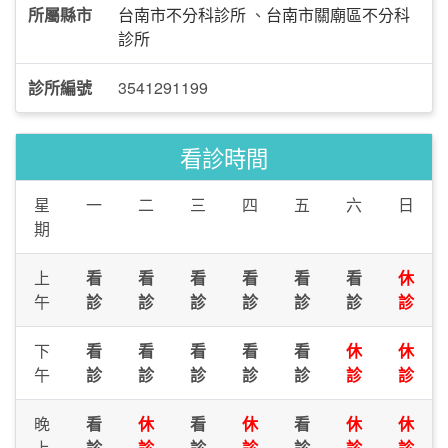
所屬縣市
台南市不分科診所
、
台南市關廟區不分科
診所
診所編號
3541291199
看診時間
星
一
二
三
四
五
六
日
期
上
看
看
看
看
看
看
休
午
診
診
診
診
診
診
診
下
看
看
看
看
看
休
休
午
診
診
診
診
診
診
診
晚
看
休
看
休
看
休
休
上
診
診
診
診
診
診
診