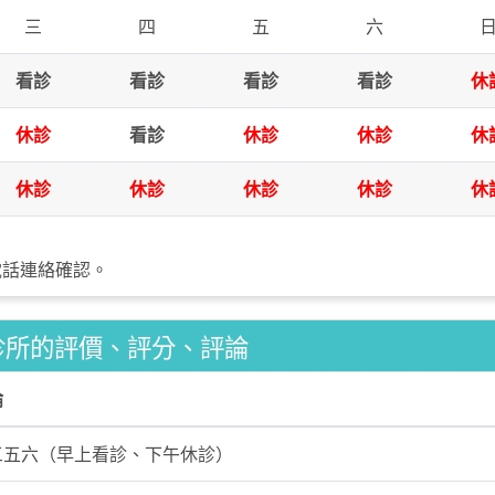
三
四
五
六
看診
看診
看診
看診
休
休診
看診
休診
休診
休
休診
休診
休診
休診
休
電話連絡確認。
診所的評價、評分、評論
論
三五六（早上看診、下午休診）