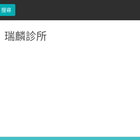
搜尋
瑞麟診所