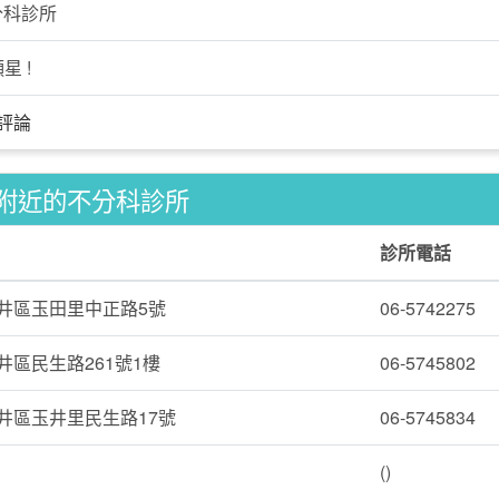
分科診所
星 !
評論
附近的不分科診所
診所電話
井區玉田里中正路5號
06-5742275
井區民生路261號1樓
06-5745802
井區玉井里民生路17號
06-5745834
()