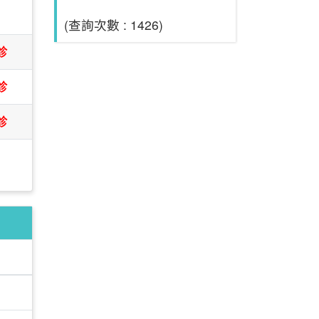
日
(查詢次數 : 1426)
診
診
診