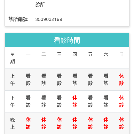
診所
診所編號
3539032199
看診時間
星
一
二
三
四
五
六
日
期
上
看
看
看
看
看
看
休
午
診
診
診
診
診
診
診
下
看
看
看
休
看
看
休
午
診
診
診
診
診
診
診
晚
休
休
休
休
休
休
休
上
診
診
診
診
診
診
診