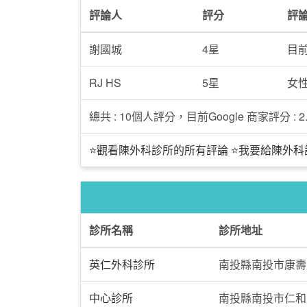
評論人
評分
評
謝國城
4星
目
RJ HS
5星
女
總共 : 10個人評分，目前Google 商家評分 : 2.
⭐觀看陳外科診所的所有評論
⭐我要給陳外科
診所名稱
診所地址
英仁外科診所
南投縣南投市康壽
中心診所
南投縣南投市仁和