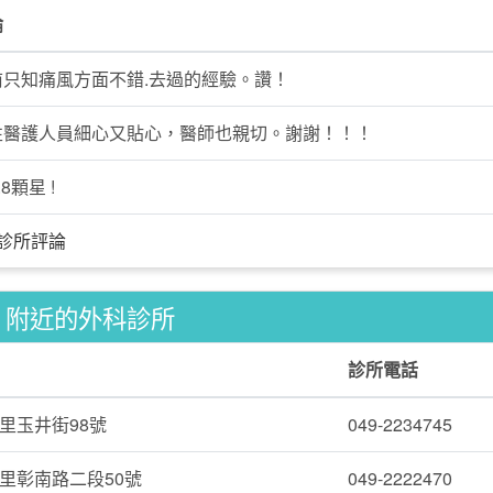
論
前只知痛風方面不錯.去過的經驗。讚！
性醫護人員細心又貼心，醫師也親切。謝謝！！！
8顆星 !
診所評論
附近的外科診所
診所電話
里玉井街98號
049-2234745
里彰南路二段50號
049-2222470