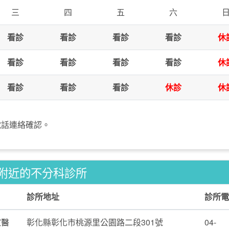
三
四
五
六
看診
看診
看診
看診
休
看診
看診
看診
看診
休
看診
看診
看診
休診
休
電話連絡確認。
附近的不分科診所
診所地址
診所電
家醫
彰化縣彰化市桃源里公園路二段301號
04-