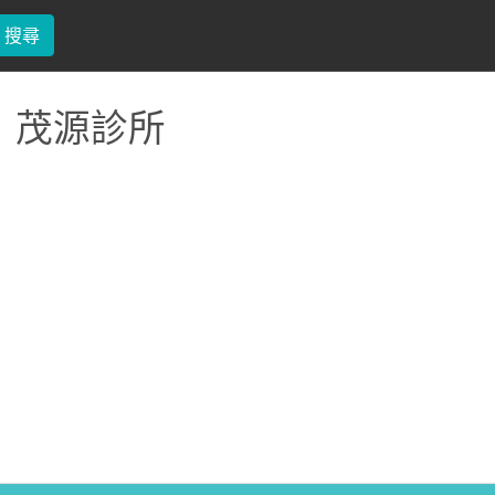
搜尋
茂源診所