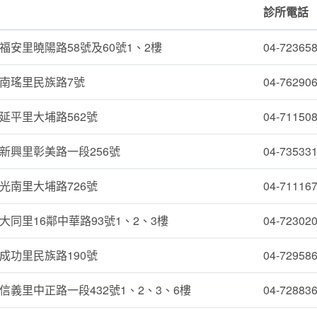
診所電話
福安里曉陽路58號及60號1、2樓
04-72365
南瑤里民族路7號
04-76290
延平里大埔路562號
04-71150
新興里彰美路一段256號
04-73533
光南里大埔路726號
04-71116
大同里16鄰中華路93號1、2、3樓
04-72302
成功里民族路190號
04-72958
信義里中正路一段432號1、2、3、6樓
04-72883