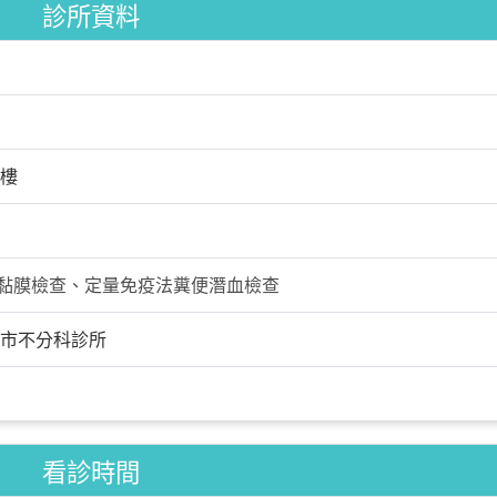
診所資料
1樓
黏膜檢查、定量免疫法糞便潛血檢查
市不分科診所
看診時間