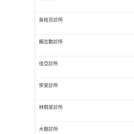
吳桂芬診所
賴志勳診所
佳亞診所
崇安診所
林烱旻診所
大樹診所