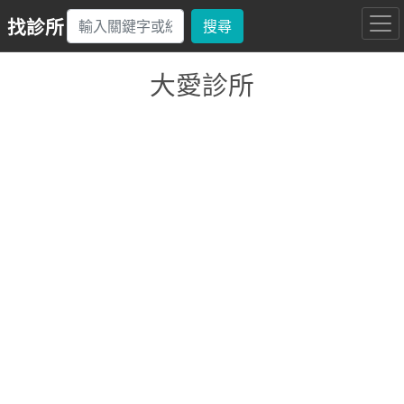
找診所
搜尋
大愛診所