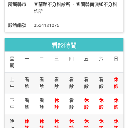
所屬縣市
宜蘭縣不分科診所
、
宜蘭縣南澳鄉不分科
診所
診所編號
3534121075
看診時間
星
一
二
三
四
五
六
日
期
上
看
看
看
看
看
看
休
午
診
診
診
診
診
診
診
下
看
看
休
看
休
休
休
午
診
診
診
診
診
診
診
晚
休
休
休
休
休
休
休
上
診
診
診
診
診
診
診