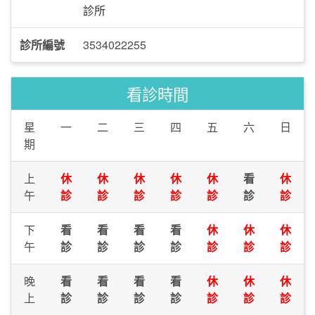
診所
診所編號
3534022255
看診時間
星
一
二
三
四
五
六
日
期
上
休
休
休
休
休
看
休
午
診
診
診
診
診
診
診
下
看
看
看
看
休
休
休
午
診
診
診
診
診
診
診
晚
看
看
看
看
休
休
休
上
診
診
診
診
診
診
診