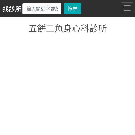
找診所
搜尋
五餅二魚身心科診所