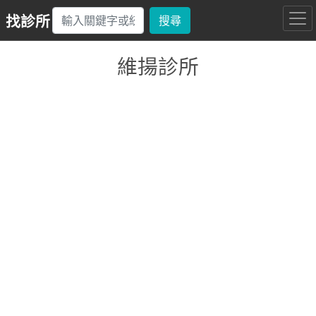
找診所
搜尋
維揚診所