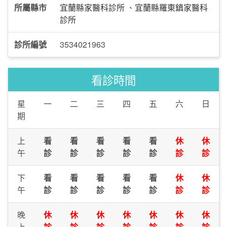
所屬縣市
宜蘭縣家醫科診所
、
宜蘭縣羅東鎮家醫科
診所
診所編號
3534021963
看診時間
星
一
二
三
四
五
六
日
期
上
看
看
看
看
看
休
休
午
診
診
診
診
診
診
診
下
看
看
看
看
看
休
休
午
診
診
診
診
診
診
診
晚
休
休
休
休
休
休
休
上
診
診
診
診
診
診
診