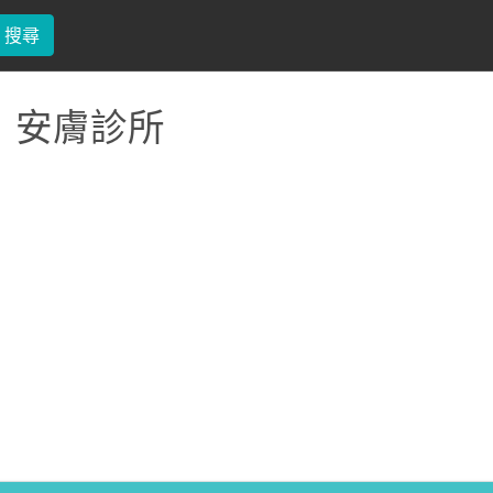
搜尋
安膚診所