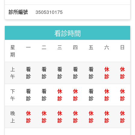
診所編號
3505310175
看診時間
星
一
二
三
四
五
六
日
期
上
看
看
看
看
看
休
休
午
診
診
診
診
診
診
診
下
看
看
休
休
看
休
休
午
診
診
診
診
診
診
診
晚
休
休
休
休
休
休
休
上
診
診
診
診
診
診
診