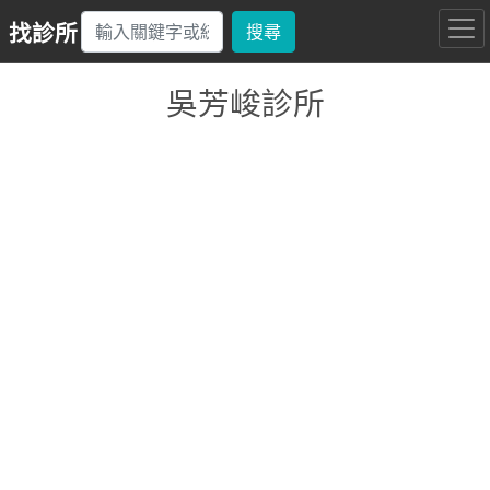
找診所
搜尋
吳芳峻診所