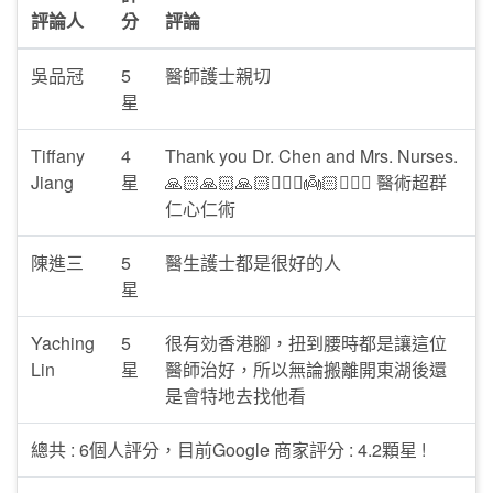
評論人
分
評論
吳品冠
5
醫師護士親切
星
Tiffany
4
Thank you Dr. Chen and Mrs. Nurses.
Jiang
星
🙏🏻🙏🏻🙏🏻🧑🏻‍⚕️👼🏻🧚🏼‍♀️ 醫術超群
仁心仁術
陳進三
5
醫生護士都是很好的人
星
Yaching
5
很有効香港腳，扭到腰時都是讓這位
Lin
星
醫師治好，所以無論搬離開東湖後還
是會特地去找他看
總共 : 6個人評分，目前Google 商家評分 : 4.2顆星 !