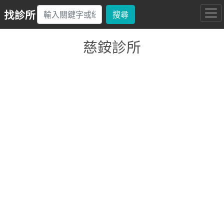
找診所
搜尋
慈銨診所