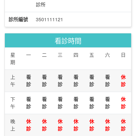
診所
診所編號
3501111121
看診時間
星
一
二
三
四
五
六
日
期
上
看
看
看
看
看
看
休
午
診
診
診
診
診
診
診
下
看
看
看
看
看
看
休
午
診
診
診
診
診
診
診
晚
休
休
休
休
休
休
休
上
診
診
診
診
診
診
診