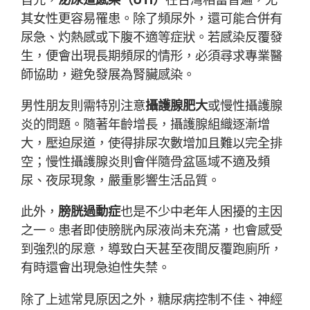
其女性更容易罹患。除了頻尿外，還可能合併有
尿急、灼熱感或下腹不適等症狀。若感染反覆發
生，便會出現長期頻尿的情形，必須尋求專業醫
師協助，避免發展為腎臟感染。
男性朋友則需特別注意
攝護腺肥大
或慢性攝護腺
炎的問題。隨著年齡增長，攝護腺組織逐漸增
大，壓迫尿道，使得排尿次數增加且難以完全排
空；慢性攝護腺炎則會伴隨骨盆區域不適及頻
尿、夜尿現象，嚴重影響生活品質。
此外，
膀胱過動症
也是不少中老年人困擾的主因
之一。患者即使膀胱內尿液尚未充滿，也會感受
到強烈的尿意，導致白天甚至夜間反覆跑廁所，
有時還會出現急迫性失禁。
除了上述常見原因之外，糖尿病控制不佳、神經