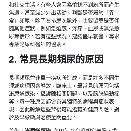
和社交生活。有些人會因為怕找不到廁所而產生
焦慮，甚至減少外出活動。判斷是否屬於「異
常」頻尿，除了看排尿次數外，也要留意是否伴
隨其他症狀，例如急迫感、疼痛、血尿或無法憋
尿等情形。若有這些狀況，建議儘早就醫，尋求
專業泌尿科醫師的協助。
2. 常見長期頻尿的原因
長期頻尿並非單一疾病所造成，而是許多不同生
理或病理因素導致。臨床上，最常見的原因包括
泌尿道感染、攝護腺相關問題，以及膀胱過動症
等。每一種原因都會有其獨特的病程與症狀表
現，因此瞭解這些背後可能潛藏的健康問題，對
於及早診斷與治療至關重要。
首先，
泌尿道感染（UTI）
在台灣相當普遍，尤