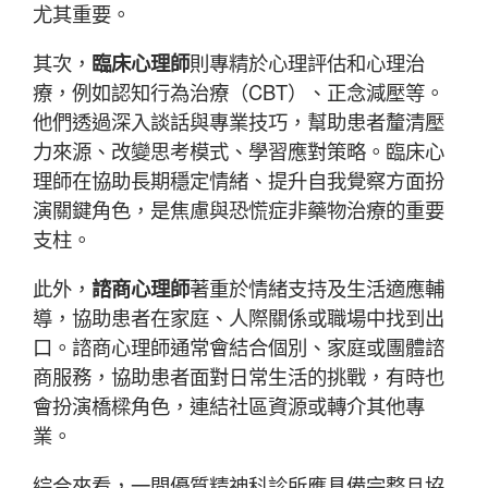
尤其重要。
其次，
臨床心理師
則專精於心理評估和心理治
療，例如認知行為治療（CBT）、正念減壓等。
他們透過深入談話與專業技巧，幫助患者釐清壓
力來源、改變思考模式、學習應對策略。臨床心
理師在協助長期穩定情緒、提升自我覺察方面扮
演關鍵角色，是焦慮與恐慌症非藥物治療的重要
支柱。
此外，
諮商心理師
著重於情緒支持及生活適應輔
導，協助患者在家庭、人際關係或職場中找到出
口。諮商心理師通常會結合個別、家庭或團體諮
商服務，協助患者面對日常生活的挑戰，有時也
會扮演橋樑角色，連結社區資源或轉介其他專
業。
綜合來看，一間優質精神科診所應具備完整且協