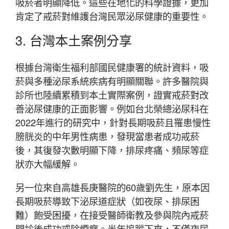
吸菸者明顯降低。這些在地化的科學證據，更加
肯定了戒菸對維護台灣民眾泌尿健康的重要性。
3. 台灣本土案例分享
根據台灣衛生福利部國民健康署的統計資料，吸
菸與多種泌尿系統疾病有明顯關聯。許多醫院與
診所也陸續累積到本土實際案例，證實戒菸對改
善泌尿健康的正面影響。例如台北榮總泌尿科在
2022年進行的研究中，針對長期吸菸且罹患慢性
膀胱炎的中年男性病患，發現當患者成功戒菸
後，其復發次數明顯下降，排尿疼痛、頻尿等症
狀亦大幅緩解。
另一位來自高雄長庚醫院的60歲劉先生，原本因
長期吸菸導致下泌尿道症狀（如夜尿、排尿困
難）飽受困擾，在接受醫師衛教及參與院內戒菸
門診後成功戒除煙癮。半年追蹤下來，不僅夜尿