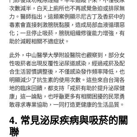
次數減半，白天上廁所也不再感覺急迫或排尿無
力。醫師指出，這類案例顯示尼古丁及香菸中的
毒素會直接刺激膀胱黏膜，造成局部血液循環惡
化；一旦停止吸菸，膀胱組織修復能力增強，有
助於減輕相關不適症狀。
此外，中山醫學大學附設醫院也觀察到，部分女
性吸菸者出現反覆性泌尿道感染，經過戒菸及配
合生活習慣調整後，不僅感染發作頻率降低，也
明顯減少了抗生素的使用次數。這些來自台灣各
地的臨床回饋，都支持「戒菸有助於提升泌尿健
康」這一論點，也呼籲更多有相關困擾的民眾勇
敢尋求專業協助，一同打造更健康的生活品質。
4. 常見泌尿疾病與吸菸的關
聯