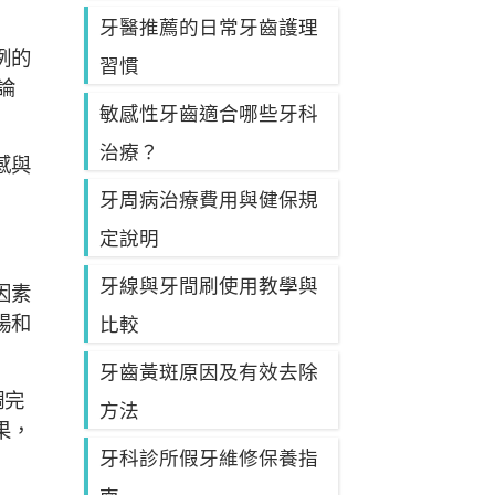
牙醫推薦的日常牙齒護理
例的
習慣
論
敏感性牙齒適合哪些牙科
治療？
感與
牙周病治療費用與健保規
定說明
牙線與牙間刷使用教學與
因素
暢和
比較
牙齒黃斑原因及有效去除
調完
方法
果，
牙科診所假牙維修保養指