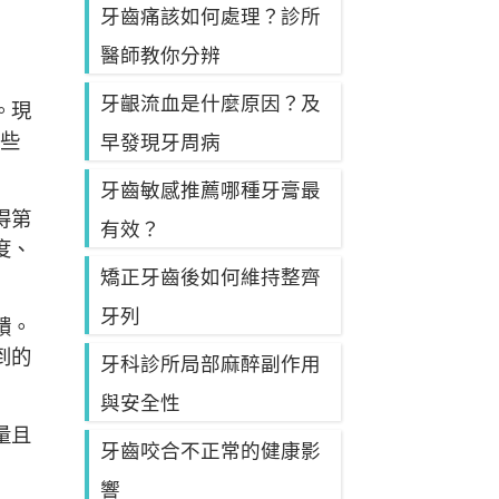
牙齒痛該如何處理？診所
醫師教你分辨
牙齦流血是什麼原因？及
。現
這些
早發現牙周病
牙齒敏感推薦哪種牙膏最
得第
有效？
度、
矯正牙齒後如何維持整齊
牙列
饋。
到的
牙科診所局部麻醉副作用
與安全性
量且
牙齒咬合不正常的健康影
響