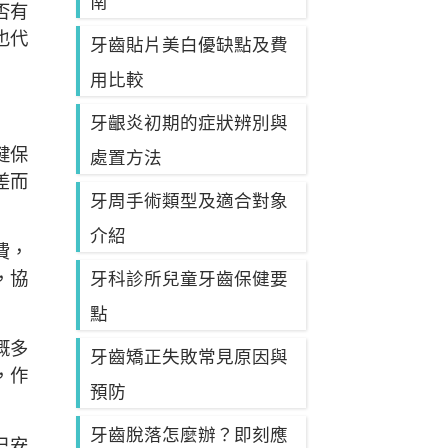
南
否有
也代
牙齒貼片美白優缺點及費
用比較
牙齦炎初期的症狀辨別與
健保
處置方法
差而
牙周手術類型及適合對象
介紹
費，
，協
牙科診所兒童牙齒保健要
點
概多
牙齒矯正失敗常見原因與
，作
預防
牙齒脫落怎麼辦？即刻應
己安