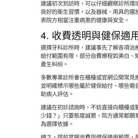
建議初次到訪時，可以仔細觀察診所環
良好的衛生習慣，以及器械、用具的擺
表院方相當注重病患的健康與安全。
4. 收費透明與健保適
選擇牙科診所時，建議事先了解各項治
給付範圍有限，部分自費療程如美白、
產生糾紛。
多數專業診所會在櫃檯或官網公開常見
並明確標示哪些屬於健保給付、哪些需
助病人評估。
建議在初診諮詢時，不妨直接向櫃檯或
少錢？」只要態度誠懇，院方通常都願
為選擇依據。
總之，提前掌握收費與健保適用範圍，