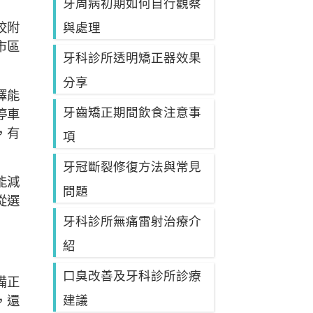
牙周病初期如何自行觀察
校附
與處理
市區
牙科診所透明矯正器效果
分享
擇能
牙齒矯正期間飲食注意事
停車
，有
項
牙冠斷裂修復方法與常見
能減
問題
從選
牙科診所無痛雷射治療介
紹
口臭改善及牙科診所診療
備正
，還
建議